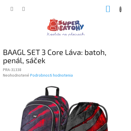
Prejsť
NÁKUP
na
obsah
KOŠÍK
BAAGL SET 3 Core Láva: batoh,
penál, sáček
PRA-31338
Priemerné
Neohodnotené
Podrobnosti hodnotenia
hodnotenie
produktu
je
0,0
z
5
hviezdičiek.