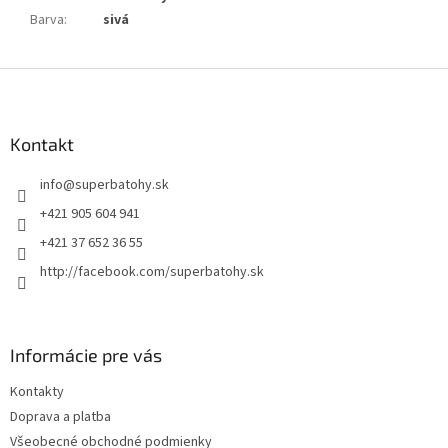
Barva
:
sivá
Z
á
p
ä
Kontakt
t
info
@
superbatohy.sk
i
e
+421 905 604 941
+421 37 652 36 55
http://facebook.com/superbatohy.sk
Informácie pre vás
Kontakty
Doprava a platba
Všeobecné obchodné podmienky