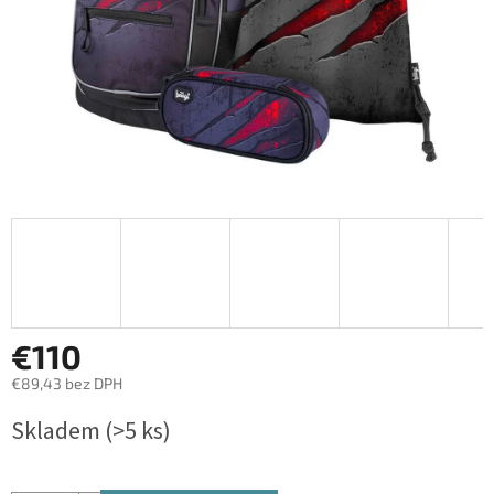
€110
€89,43 bez DPH
Jednotková
Skladem
(>5 ks)
cena: