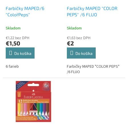
o
o
d
Farbičky MAPED/6
Farbičky MAPED "COLOR
v
u
"Color`Peps"
PEPS" /6 FLUO
k
t
Skladom
Skladom
o
€1,22 bez DPH
€1,63 bez DPH
v
€1,50
€2
Do košíka
Do košíka
6 farieb
Farbičky MAPED "COLOR PEPS"
/6 FLUO