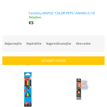
Farbičky MAPED "COLOR PEPS" ANIMALS/18
Skladom
€5
R
a
Najlacnejšie
Najdrahšie
Najpredávanejšie
Abecedne
d
e
n
OTVORIŤ FILTER
i
e
V
p
ý
r
p
o
i
d
s
u
p
k
r
t