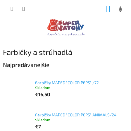
Prejsť
NÁKUP
na
obsah
KOŠÍK
Farbičky a strúhadlá
Najpredávanejšie
Farbičky MAPED "COLOR PEPS" /72
Skladom
€16,50
Farbičky MAPED "COLOR PEPS" ANIMALS/24
Skladom
€7