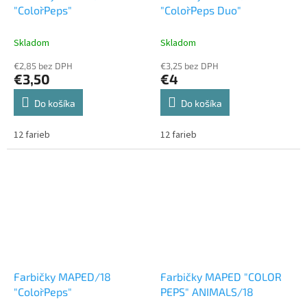
"Color`Peps"
"Color`Peps Duo"
Skladom
Skladom
€2,85 bez DPH
€3,25 bez DPH
€3,50
€4
Do košíka
Do košíka
12 farieb
12 farieb
Farbičky MAPED/18
Farbičky MAPED "COLOR
"Color`Peps"
PEPS" ANIMALS/18