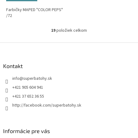
Farbičky MAPED "COLOR PEPS"
/72
19
položiek celkom
O
v
l
Z
á
á
d
p
a
ä
Kontakt
c
t
i
info
@
superbatohy.sk
i
e
p
e
+421 905 604 941
r
+421 37 652 36 55
v
k
http://facebook.com/superbatohy.sk
y
v
ý
p
Informácie pre vás
i