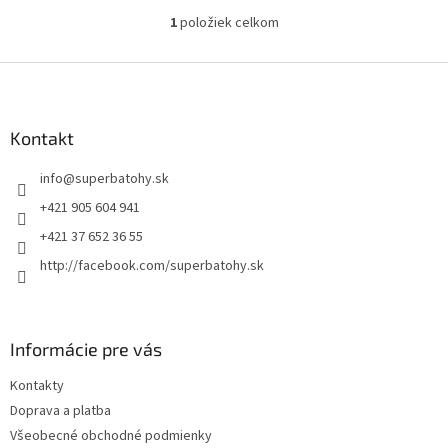
1
položiek celkom
O
v
l
Z
á
á
d
p
a
ä
Kontakt
c
t
i
info
@
superbatohy.sk
i
e
p
e
+421 905 604 941
r
+421 37 652 36 55
v
k
http://facebook.com/superbatohy.sk
y
v
ý
p
Informácie pre vás
i
s
Kontakty
u
Doprava a platba
Všeobecné obchodné podmienky