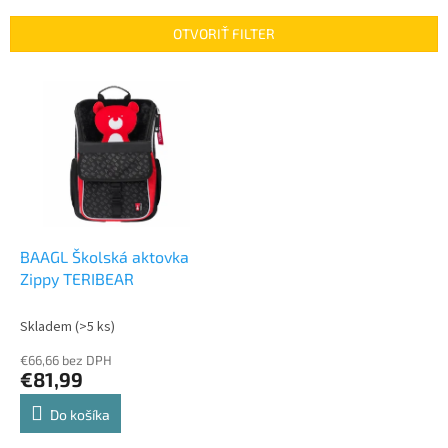
e
n
OTVORIŤ FILTER
i
e
V
p
ý
r
p
o
i
d
s
u
p
k
r
t
o
o
d
BAAGL Školská aktovka
v
u
Zippy TERIBEAR
k
t
Skladem
(>5 ks)
o
€66,66 bez DPH
v
€81,99
Do košíka