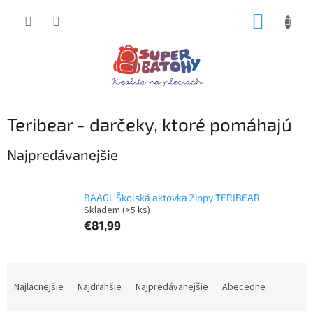
Prejsť
NÁKUP
na
obsah
KOŠÍK
Teribear - darčeky, ktoré pomáhajú
Najpredávanejšie
BAAGL Školská aktovka Zippy TERIBEAR
Skladem
(>5 ks)
€81,99
R
a
Najlacnejšie
Najdrahšie
Najpredávanejšie
Abecedne
d