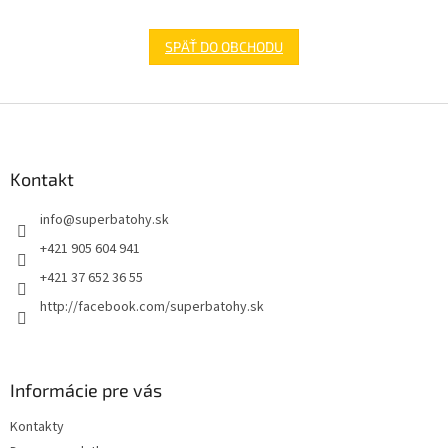
SPÄŤ DO OBCHODU
Z
á
p
ä
Kontakt
t
info
@
superbatohy.sk
i
e
+421 905 604 941
+421 37 652 36 55
http://facebook.com/superbatohy.sk
Informácie pre vás
Kontakty