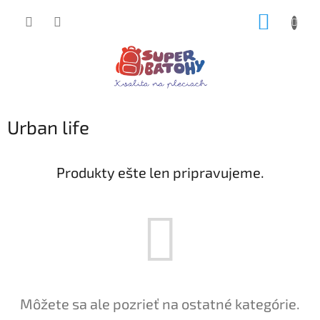
Prejsť
NÁKUP
na
obsah
KOŠÍK
Urban life
Produkty ešte len pripravujeme.
Môžete sa ale pozrieť na ostatné kategórie.