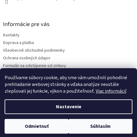
Informácie pre vás
Kontakty
Doprava a platba
Všeobecné obchodné podmienky
Ochrana osobných údajov
Formulár na odstúpenie od zmluvy
Reklamačný poriadok
Používame súbory cookie, aby sme vám umožnili pohodlné
Reklamačný formulár
prehliadanie webovej stránky a vďaka analýze neustále
zlepšovali jej funkcie, výkon a použiteľnosť.
Viac informácií
Nastavenie
Vytvoril Shoptet
Odmietnuť
Súhlasím
Copyright 2026
SuperBatohy
. Všetky práva vyhradené.