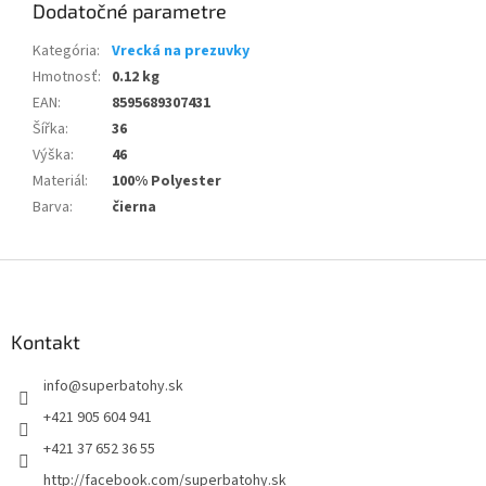
Dodatočné parametre
Kategória
:
Vrecká na prezuvky
Hmotnosť
:
0.12 kg
EAN
:
8595689307431
Šířka
:
36
Výška
:
46
Materiál
:
100% Polyester
Barva
:
čierna
Z
á
p
ä
Kontakt
t
info
@
superbatohy.sk
i
e
+421 905 604 941
+421 37 652 36 55
http://facebook.com/superbatohy.sk