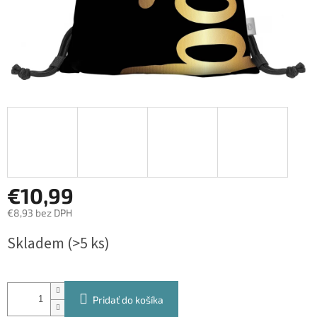
€10,99
€8,93 bez DPH
Jednotková
Skladem
(>5 ks)
cena:
Pridať do košíka