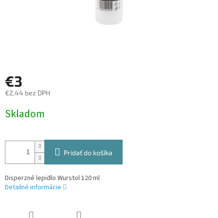
€3
€2,44 bez DPH
Jednotková
Skladom
cena:
Pridať do košíka
Disperzné lepidlo Wurstol 120 ml
Detailné informácie