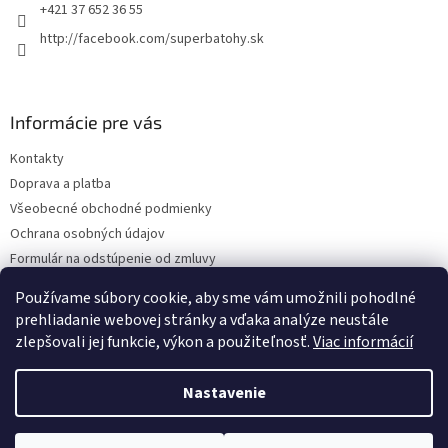
+421 37 652 36 55
http://facebook.com/superbatohy.sk
Informácie pre vás
Kontakty
Doprava a platba
Všeobecné obchodné podmienky
Ochrana osobných údajov
Formulár na odstúpenie od zmluvy
Reklamačný poriadok
Používame súbory cookie, aby sme vám umožnili pohodlné
Reklamačný formulár
prehliadanie webovej stránky a vďaka analýze neustále
zlepšovali jej funkcie, výkon a použiteľnosť.
Viac informácií
Nastavenie
Vytvoril Shoptet