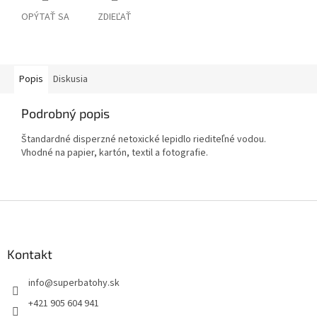
OPÝTAŤ SA
ZDIEĽAŤ
Popis
Diskusia
Podrobný popis
Štandardné disperzné netoxické lepidlo riediteľné vodou.
Vhodné na papier, kartón, textil a fotografie.
Z
á
p
ä
Kontakt
t
info
@
superbatohy.sk
i
e
+421 905 604 941