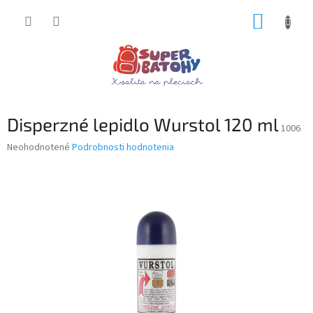
Prejsť
NÁKUP
na
obsah
KOŠÍK
Disperzné lepidlo Wurstol 120 ml
1006
Priemerné
Neohodnotené
Podrobnosti hodnotenia
hodnotenie
produktu
je
0,0
z
5
hviezdičiek.