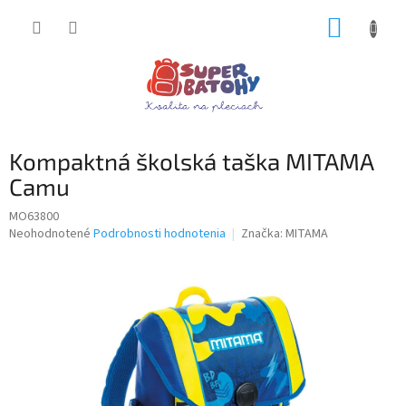
Prejsť
NÁKUP
na
obsah
KOŠÍK
Kompaktná školská taška MITAMA
Camu
MO63800
Priemerné
Neohodnotené
Podrobnosti hodnotenia
Značka:
MITAMA
hodnotenie
produktu
je
0,0
z
5
hviezdičiek.