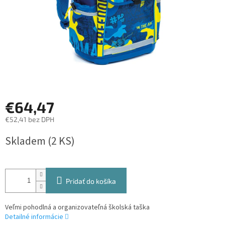
€64,47
€52,41 bez DPH
Jednotková
Skladem
(2 KS)
cena:
Pridať do košíka
Veľmi pohodlná a organizovateľná školská taška
Detailné informácie