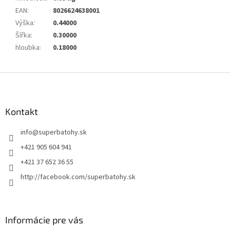
EAN
:
8026624638001
Výška
:
0.44000
Šířka
:
0.30000
hloubka
:
0.18000
Z
á
p
ä
Kontakt
t
info
@
superbatohy.sk
i
e
+421 905 604 941
+421 37 652 36 55
http://facebook.com/superbatohy.sk
Informácie pre vás