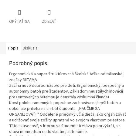
OPÝTAŤ SA
ZDIEĽAŤ
Popis
Diskusia
Podrobný popis
Ergonomická a super štruktúrovaná školská taška od talianskej
značky MITAMA
Začína nové dobrodružstvo pre deti. Ergonomický, bezpečný a
autonómny batoh pre študentov. Základom neustálych inovácií
prezentovaných Mitamou je neustála výskumná činnosť.
Nová poloha ramenných popruhov zachováva najlepší batoh a
dokonale prilieha na chrbát študenta. „NAUČME SA
ORGANIZOVAŤ! " Oddelené priečinky učia dieťa, ako organizovať
a udržovať svoje zošity upratané vo svojom vlastnom priestore.
Táto skúsenosť, s ktorou sa študent stretáva po prvýkrát, sa
stáva momentom rastu vlastnej autonómie.