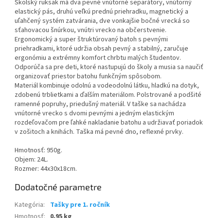
Školský ruksak má dva pevné vnútorné separátory, vnútorný
elastický pás, druhú veľkú prednú priehradku, magnetický a
uľahčený systém zatvárania, dve vonkajšie bočné vrecká so
sťahovacou šnúrkou, vnútri vrecko na občerstvenie.
Ergonomický a super štruktúrovaný batoh s pevnými
priehradkami, ktoré udržia obsah pevný a stabilný, zaručuje
ergonómiu a extrémny komfort chrbtu malých študentov.
Odporúča sa pre deti, ktoré nastupujú do školy a musia sa naučiť
organizovať priestor batohu funkčným spôsobom.
Materiál kombinuje odolnú a vodeodolnú látku, hladkú na dotyk,
zdobenú trblietkami a ďalším materiálom. Polstrované a podšité
ramenné popruhy, priedušný materiál. V taške sa nachádza
vnútorné vrecko s dvomi pevnými a jedným elastickým
rozdeľovačom pre ľahké nakladanie batohu a udržiavať poriadok
v zošitoch a knihách. Taška má pevné dno, reflexné prvky.
Hmotnosť: 950g.
Objem: 24L.
Rozmer: 44x30x18cm.
Dodatočné parametre
Kategória
:
Tašky pre 1. ročník
Hmotnosť
:
0.95 kg