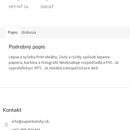
OPÝTAŤ SA
ZDIEĽAŤ
Popis
Diskusia
Podrobný popis
Lepiaca tyčinka Pritt ideálny, čistý a rýchly spôsob lepenia
papiera, kartónu a fotografií. N
eobsahuje rozpúšťadlá a PVC. Je
vyprateľná pri 30°C. Je vhodná a bezpečná pre deti.
Z
á
p
ä
Kontakt
t
info
@
superbatohy.sk
i
e