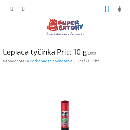
Prejsť
NÁKUP
na
obsah
KOŠÍK
Lepiaca tyčinka Pritt 10 g
1003
Priemerné
Neohodnotené
Podrobnosti hodnotenia
Značka:
Pritt
hodnotenie
produktu
je
0,0
z
5
hviezdičiek.