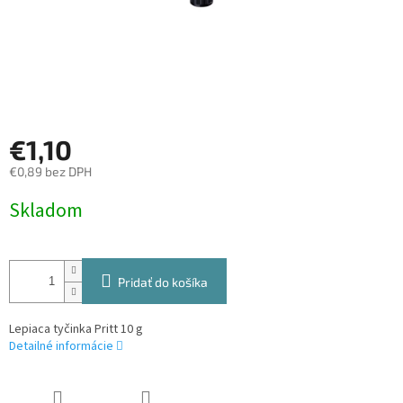
€1,10
€0,89 bez DPH
Jednotková
Skladom
cena:
Pridať do košíka
Lepiaca tyčinka Pritt 10 g
Detailné informácie