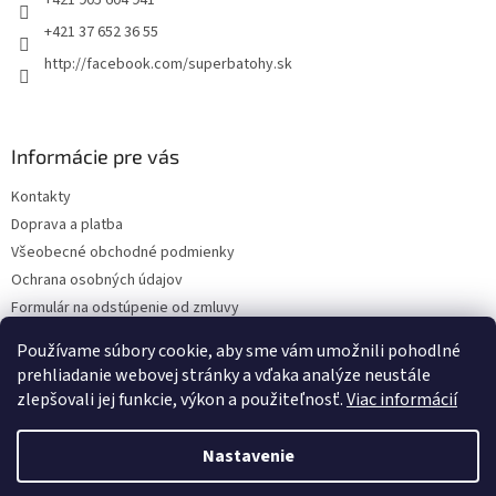
+421 905 604 941
+421 37 652 36 55
http://facebook.com/superbatohy.sk
Informácie pre vás
Kontakty
Doprava a platba
Všeobecné obchodné podmienky
Ochrana osobných údajov
Formulár na odstúpenie od zmluvy
Reklamačný poriadok
Používame súbory cookie, aby sme vám umožnili pohodlné
Reklamačný formulár
prehliadanie webovej stránky a vďaka analýze neustále
zlepšovali jej funkcie, výkon a použiteľnosť.
Viac informácií
Nastavenie
Vytvoril Shoptet