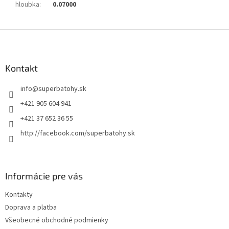
hloubka
:
0.07000
Z
á
p
ä
Kontakt
t
info
@
superbatohy.sk
i
e
+421 905 604 941
+421 37 652 36 55
http://facebook.com/superbatohy.sk
Informácie pre vás
Kontakty
Doprava a platba
Všeobecné obchodné podmienky