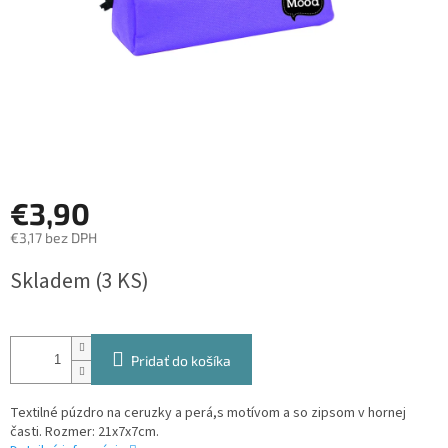
€3,90
€3,17 bez DPH
Jednotková
Skladem
(3 KS)
cena:
Pridať do košíka
Textilné púzdro na ceruzky a perá,s motívom a so zipsom v hornej
časti. Rozmer: 21x7x7cm.