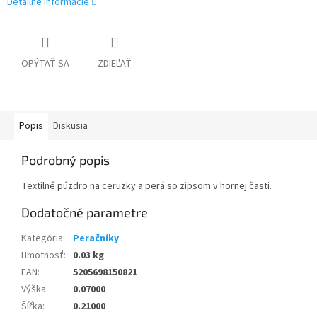
Detailné informácie
OPÝTAŤ SA
ZDIEĽAŤ
Popis
Diskusia
Podrobný popis
Textilné púzdro na ceruzky a perá so zipsom v hornej časti.
Dodatočné parametre
Kategória
:
Peračníky
Hmotnosť
:
0.03 kg
EAN
:
5205698150821
Výška
:
0.07000
Šířka
:
0.21000