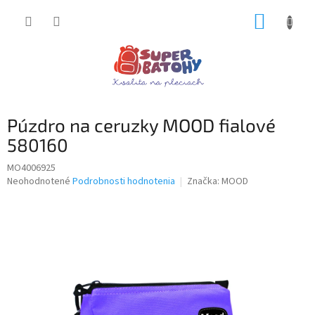
Prejsť
NÁKUP
na
obsah
KOŠÍK
Púzdro na ceruzky MOOD fialové
580160
MO4006925
Priemerné
Neohodnotené
Podrobnosti hodnotenia
Značka:
MOOD
hodnotenie
produktu
je
0,0
z
5
hviezdičiek.