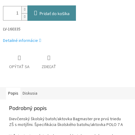
Pridať do košíka
LV-160335
Detailné informácie
OPÝTAŤ SA
ZDIEĽAŤ
Popis
Diskusia
Podrobný popis
Dievčenský školský batoh/aktovka Bagmaster pre prvú triedu
ZŠ s motýľmi. Špecifikácia školského batohu/aktovka POLO 7 A