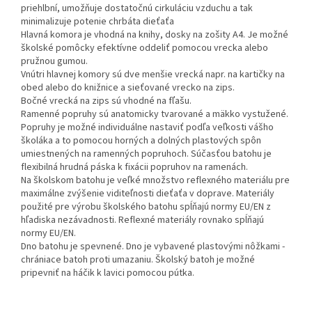
priehlbní, umožňuje dostatočnú cirkuláciu vzduchu a tak
minimalizuje potenie chrbáta dieťaťa
Hlavná komora je vhodná na knihy, dosky na zošity A4. Je možné
školské pomôcky efektívne oddeliť pomocou vrecka alebo
pružnou gumou.
Vnútri hlavnej komory sú dve menšie vrecká napr. na kartičky na
obed alebo do knižnice a sieťované vrecko na zips.
Bočné vrecká na zips sú vhodné na fľašu.
Ramenné popruhy sú anatomicky tvarované a mäkko vystužené.
Popruhy je možné individuálne nastaviť podľa veľkosti vášho
školáka a to pomocou horných a dolných plastových spôn
umiestnených na ramenných popruhoch. Súčasťou batohu je
flexibilná hrudná páska k fixácii popruhov na ramenách.
Na školskom batohu je veľké množstvo reflexného materiálu pre
maximálne zvýšenie viditeľnosti dieťaťa v doprave. Materiály
použité pre výrobu školského batohu spĺňajú normy EU/EN z
hľadiska nezávadnosti. Reflexné materiály rovnako spĺňajú
normy EU/EN.
Dno batohu je spevnené. Dno je vybavené plastovými nôžkami -
chrániace batoh proti umazaniu. Školský batoh je možné
pripevniť na háčik k lavici pomocou pútka.