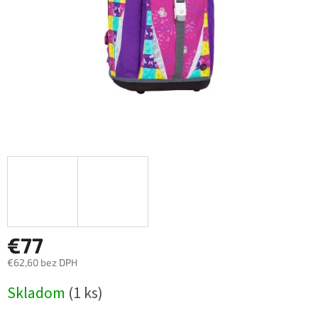
€77
€62,60 bez DPH
Jednotková
Skladom
(1 ks)
cena: