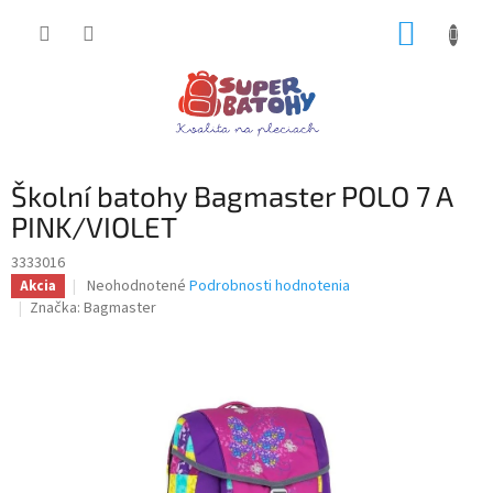
Prejsť
NÁKUP
na
obsah
KOŠÍK
Školní batohy Bagmaster POLO 7 A
PINK/VIOLET
3333016
Priemerné
Neohodnotené
Podrobnosti hodnotenia
Akcia
hodnotenie
Značka:
Bagmaster
produktu
je
0,0
z
5
hviezdičiek.