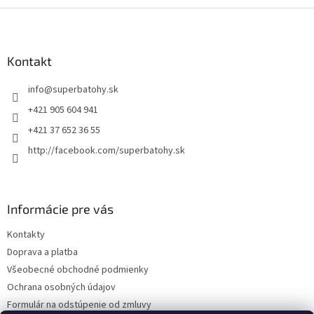
Z
á
p
ä
Kontakt
t
info
@
superbatohy.sk
i
e
+421 905 604 941
+421 37 652 36 55
http://facebook.com/superbatohy.sk
Informácie pre vás
Kontakty
Doprava a platba
Všeobecné obchodné podmienky
Ochrana osobných údajov
Formulár na odstúpenie od zmluvy