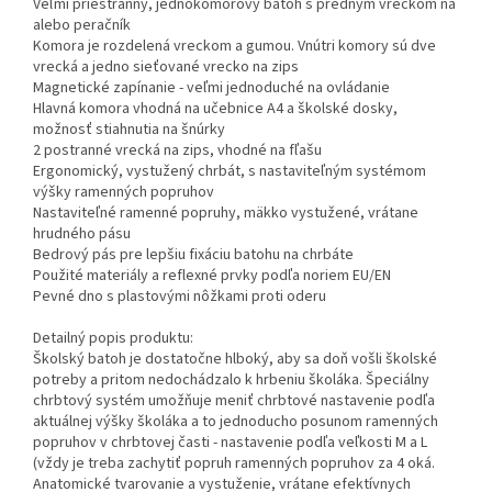
Veľmi priestranný, jednokomorový batoh s predným vreckom na
alebo peračník
Komora je rozdelená vreckom a gumou. Vnútri komory sú dve
vrecká a jedno sieťované vrecko na zips
Magnetické zapínanie - veľmi jednoduché na ovládanie
Hlavná komora vhodná na učebnice A4 a školské dosky,
možnosť stiahnutia na šnúrky
2 postranné vrecká na zips, vhodné na fľašu
Ergonomický, vystužený chrbát, s nastaviteľným systémom
výšky ramenných popruhov
Nastaviteľné ramenné popruhy, mäkko vystužené, vrátane
hrudného pásu
Bedrový pás pre lepšiu fixáciu batohu na chrbáte
Použité materiály a reflexné prvky podľa noriem EU/EN
Pevné dno s plastovými nôžkami proti oderu
Detailný popis produktu:
Školský batoh je dostatočne hlboký, aby sa doň vošli školské
potreby a pritom nedochádzalo k hrbeniu školáka. Špeciálny
chrbtový systém umožňuje meniť chrbtové nastavenie podľa
aktuálnej výšky školáka a to jednoducho posunom ramenných
popruhov v chrbtovej časti - nastavenie podľa veľkosti M a L
(vždy je treba zachytiť popruh ramenných popruhov za 4 oká.
Anatomické tvarovanie a vystuženie, vrátane efektívnych