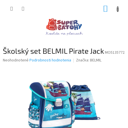
Prejsť
NÁKUP
na
obsah
KOŠÍK
Školský set BELMIL Pirate Jack
MO5135772
Priemerné
Neohodnotené
Podrobnosti hodnotenia
Značka:
BELMIL
hodnotenie
produktu
je
0,0
z
5
hviezdičiek.