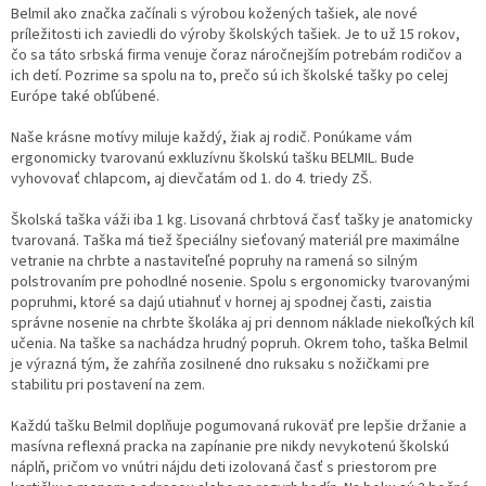
Belmil ako značka začínali s výrobou kožených tašiek, ale nové
príležitosti ich zaviedli do výroby školských tašiek. Je to už 15 rokov,
čo sa táto srbská firma venuje čoraz náročnejším potrebám rodičov a
ich detí. Pozrime sa spolu na to, prečo sú ich školské tašky po celej
Európe také obľúbené.
Naše krásne motívy miluje každý, žiak aj rodič. Ponúkame vám
ergonomicky tvarovanú exkluzívnu školskú tašku BELMIL. Bude
vyhovovať chlapcom, aj dievčatám od 1. do 4. triedy ZŠ.
Školská taška váži iba 1 kg. Lisovaná chrbtová časť tašky je anatomicky
tvarovaná. Taška má tiež špeciálny sieťovaný materiál pre maximálne
vetranie na chrbte a nastaviteľné popruhy na ramená so silným
polstrovaním pre pohodlné nosenie. Spolu s ergonomicky tvarovanými
popruhmi, ktoré sa dajú utiahnuť v hornej aj spodnej časti, zaistia
správne nosenie na chrbte školáka aj pri dennom náklade niekoľkých kíl
učenia. Na taške sa nachádza hrudný popruh. Okrem toho, taška Belmil
je výrazná tým, že zahŕňa zosilnené dno ruksaku s nožičkami pre
stabilitu pri postavení na zem.
Každú tašku Belmil doplňuje pogumovaná rukoväť pre lepšie držanie a
masívna reflexná pracka na zapínanie pre nikdy nevykotenú školskú
náplň, pričom vo vnútri nájdu deti izolovaná časť s priestorom pre