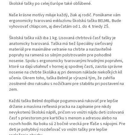
školské tašky po celej Európe také obľúbené.
Naše krásne motívy miluje každý, žiak aj rodič. Ponúkame vám
ergonomicky tvarovanú exkluzívnu školskú tašku BELMIL. Bude
vyhovovať chlapcom, aj dievčatám od 1. do 4. triedy ZŠ.
Školská taška váži iba 1 kg. Lisovaná chrbtová časť tašky je
anatomicky tvarovaná. Taška má tiež špeciálny sieťovaný
materiál pre maximálne vetranie na chrbte a nastaviteľné
popruhy na ramená so silným polstrovaním pre pohodlné
nosenie. Spolu s ergonomicky tvarovanými hrudnými popruhmi,
ktoré sa dajú utiahnuť v hornej aj spodnej časti, zaistia správne
nosenie na chrbte školáka aj pri dennom náklade niekoľkých kíl
učenia. Okrem toho, taška Belmil je výrazná tým, že zahŕňa
zosilnené dno ruksaku s nožičkami pre stabilitu pri postavení na
zem.
Každú tašku Belmil doplňuje pogumovaná rukoväť pre lepšie
držanie a masívna reflexná pracka na zapínanie pre nikdy
nevykotenú školskú náplň, pričom vo vnútri nájdu deti izolovaná
časť s priestorom pre kartičku s menom a adresou alebo na
rozvrh hodín. Na boku sú 2 bočné vrecká pre fľaše s nápojmi. Pre
deti je pohyblivý rozdeľovač vo vnútri tašky pre lepšie