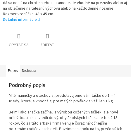
dá sa nosiť na chrbte alebo na ramene. Je vhodné na prezuvky alebo aj
na oblečenie na telesnú výchovu alebo na každodenné nosenie.
Rozmer vrecúška: 43 x 45 cm.
Detailné informácie
OPÝTAŤ SA
ZDIEĽAŤ
Popis
Diskusia
Podrobný popis
Milé mamičky a oteckovia, predstavujeme vám tašku do 1. - 4.
triedy, ktorá je vhodná aj pre malých prvákov a váži len 1 kg.
Belmil ako značka začínali s výrobou kožených tašiek, ale nové
príležitosti ich zaviedli do výroby školských tašiek. Je to už 15
rokov, čo sa táto srbská firma venuje čoraz náročnejším
potrebám rodičov a ich detí. Pozrime sa spolu na to, prečo sú ich