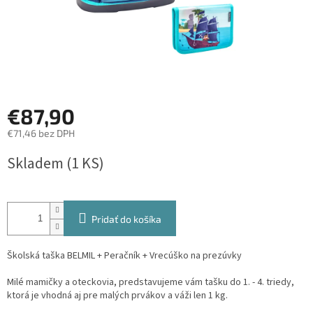
€87,90
€71,46 bez DPH
Jednotková
Skladem
(1 KS)
cena:
Pridať do košíka
Školská taška BELMIL + Peračník + Vrecúško na prezúvky
Milé mamičky a oteckovia, predstavujeme vám tašku do 1. - 4. triedy,
ktorá je vhodná aj pre malých prvákov a váži len 1 kg.