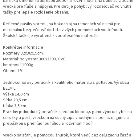
kartičku s menom a adresou alebo na rozvrh hodín. Na boku sú 2 bočné
vrecká pre fľaše s nápojmi. Pre deti je pohyblivý rozdeľovač vo vnútri
tašky pre lepšie rozloženie obsahu.
Reflexné pásiky vpredu, na bokoch aj na ramenách sú najmä pre
maximálnu bezpečnosť dieťaťa v zlých podmienkach viditeľnosti.
Školská taška je vyrobená z vodotesného materiálu.
Konkrétne informácie
Rozmery:32x36x19cm.
Materiál: polyester 300x330D, PVC
hmotnosť 1000g
Objem: 19l.
Jednokomorový peračník z kvalitného materiálu s potlačou. Výrobca
BELMIL
Výška 14,0 cm
Šírka 20,5 cm
Hĺbka 3,5 cm
Prázdny jednoduchý peračník s jednou klopou,s gumovými úchytmi na
ceruzky a perá, vreckom na suchý zips vhodným na peniaze, gumu a
prepážkou s priehľadnou fóliou a rozvrhom hodín.
Vrecko sa sťahuje pomocou šnúrok, ktoré vedú cez celú zadnú časť a