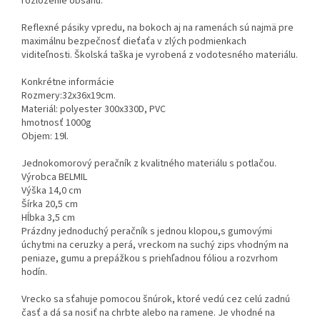
rozloženie obsahu.
Reflexné pásiky vpredu, na bokoch aj na ramenách sú najmä pre
maximálnu bezpečnosť dieťaťa v zlých podmienkach
viditeľnosti. Školská taška je vyrobená z vodotesného materiálu.
Konkrétne informácie
Rozmery:32x36x19cm.
Materiál: polyester 300x330D, PVC
hmotnosť 1000g
Objem: 19l.
Jednokomorový peračník z kvalitného materiálu s potlačou.
Výrobca BELMIL
Výška 14,0 cm
Šírka 20,5 cm
Hĺbka 3,5 cm
Prázdny jednoduchý peračník s jednou klopou,s gumovými
úchytmi na ceruzky a perá, vreckom na suchý zips vhodným na
peniaze, gumu a prepážkou s priehľadnou fóliou a rozvrhom
hodín.
Vrecko sa sťahuje pomocou šnúrok, ktoré vedú cez celú zadnú
časť a dá sa nosiť na chrbte alebo na ramene. Je vhodné na