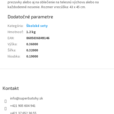
prezuvky alebo aj na oblečenie na telesnú výchovu alebo na
každodenné nosenie. Rozmer vrecúška: 43 x 45 cm.
Dodatočné parametre
Kategória
:
Školské sety
Hmotnosť
:
1.2 kg
EAN
:
8605036849146
Výška
:
0.36000
Šířka
:
0.32000
hloubka
:
0.19000
Z
á
p
ä
Kontakt
t
info
@
superbatohy.sk
i
e
+421 905 604 941
+421 37 652 36 55