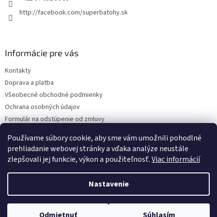
http://facebook.com/superbatohy.sk
Informácie pre vás
Kontakty
Doprava a platba
Všeobecné obchodné podmienky
Ochrana osobných údajov
Formulár na odstúpenie od zmluvy
Reklamačný poriadok
Používame súbory cookie, aby sme vám umožnili pohodlné
Reklamačný formulár
prehliadanie webovej stránky a vďaka analýze neustále
zlepšovali jej funkcie, výkon a použiteľnosť.
Viac informácií
Nastavenie
Vytvoril Shoptet
Odmietnuť
Súhlasím
Copyright 2026
SuperBatohy
. Všetky práva vyhradené.