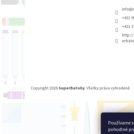
e
info
@
+421 9
+421 3
http:/
erbato
Copyright 2026
SuperBatohy
. Všetky práva vyhradené.
Používame s
pohodlné pre