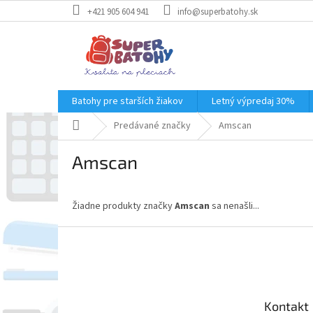
Prejsť
+421 905 604 941
info@superbatohy.sk
na
obsah
Batohy pre starších žiakov
Letný výpredaj 30%
Domov
Predávané značky
Amscan
Amscan
Žiadne produkty značky
Amscan
sa nenašli...
Z
á
p
ä
t
Kontakt
i