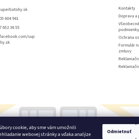
Kontakty
superbatohy.sk
Doprava a 
05 604 941
Všeobecné
7 652 36 55
podmienk
/facebook.com/sup
Ochrana o
hy.sk
Formulár n
zmluvy
Reklamačn
Reklamačný
úbory cookie, aby sme vám umožnili
Odmietnuť
hliadanie webovej stránky a vďaka analýze