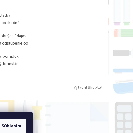
platba
 obchodné
y
sobných údajov
a odstúpenie od
ý poriadok
 formulár
Vytvoril Shoptet
Súhlasím