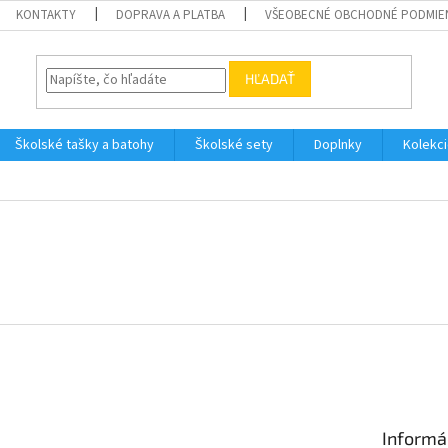
KONTAKTY
DOPRAVA A PLATBA
VŠEOBECNÉ OBCHODNÉ PODMIE
HĽADAŤ
Školské tašky a batohy
Školské sety
Doplnky
Kolekc
Informá