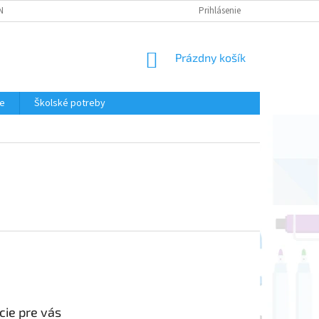
NKY
OCHRANA OSOBNÝCH ÚDAJOV
FORMULÁR NA ODSTÚPENIE OD 
Prihlásenie
NÁKUPNÝ
Prázdny košík
KOŠÍK
ie
Školské potreby
cie pre vás