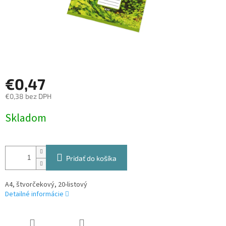
€0,47
€0,38 bez DPH
Jednotková
Skladom
cena:
Pridať do košíka
A4, štvorčekový, 20-listový
Detailné informácie