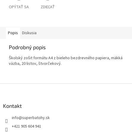
OPÝTAŤ SA
ZDIEĽAŤ
Popis
Diskusia
Podrobný popis
Školský zošit formátu A4 z bieleho bezdrevného papiera, mäkká
väzba, 20 listov, štvorčekový.
Z
á
p
ä
Kontakt
t
info
@
superbatohy.sk
i
e
+421 905 604 941