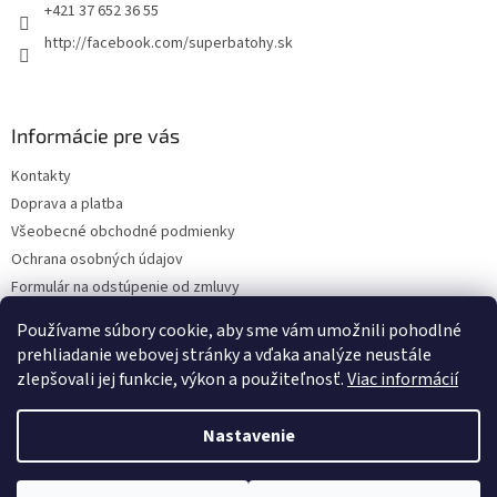
+421 37 652 36 55
http://facebook.com/superbatohy.sk
Informácie pre vás
Kontakty
Doprava a platba
Všeobecné obchodné podmienky
Ochrana osobných údajov
Formulár na odstúpenie od zmluvy
Reklamačný poriadok
Používame súbory cookie, aby sme vám umožnili pohodlné
Reklamačný formulár
prehliadanie webovej stránky a vďaka analýze neustále
zlepšovali jej funkcie, výkon a použiteľnosť.
Viac informácií
Nastavenie
Vytvoril Shoptet