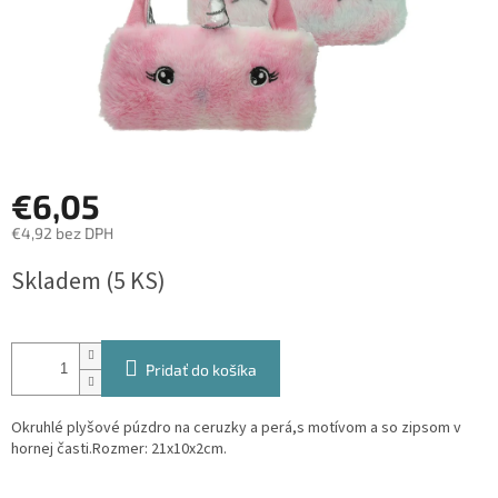
€6,05
€4,92 bez DPH
Jednotková
Skladem
(5 KS)
cena:
Pridať do košíka
Okruhlé plyšové púzdro na ceruzky a perá,s motívom a so zipsom v
hornej časti.Rozmer: 21x10x2cm.