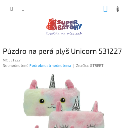
Prejsť
NÁKUP
na
obsah
KOŠÍK
Púzdro na perá plyš Unicorn 531227
MO531227
Priemerné
Neohodnotené
Podrobnosti hodnotenia
Značka:
STREET
hodnotenie
produktu
je
0,0
z
5
hviezdičiek.