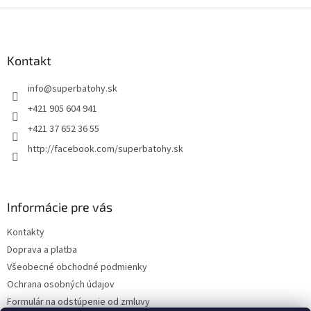
Z
á
p
ä
Kontakt
t
info
@
superbatohy.sk
i
e
+421 905 604 941
+421 37 652 36 55
http://facebook.com/superbatohy.sk
Informácie pre vás
Kontakty
Doprava a platba
Všeobecné obchodné podmienky
Ochrana osobných údajov
Formulár na odstúpenie od zmluvy