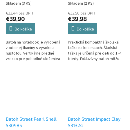
Skladem
(3 KS)
Skladem
(2 KS)
€32,44 bez DPH
€32,50 bez DPH
€39,90
€39,98
Do košíka
Do košíka
Batoh na notebook je vyrobená
Praktická kompaktná školská
z odolnej tkaniny s vysokou
taška na kolieskach. Školská
hustotou. Vertikálne predné
taška je určená pre deti do 1.-4.
vrecko pre pohodlné uloženiea
triedy. Exkluzívny batoh môžu
organizáciu. Stredné vrecko s
vaše deti nosiť do školy alebo
veľkou kapacitou. Hlavná
na voľný čas. Hmotnosť tašky je
priehradka s polstrovaným
1,8 kg a objem 36 l. Na čelnej
vreckom na notebooka funkčný
strane batohu je vrecko na
organizér. Odolný...
zips,...
Batoh Street Pearl Shell
Batoh Street Impact Clay
530985
531324