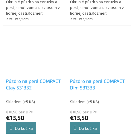
Okruhlé púzdro na ceruzky a
Okruhlé púzdro na ceruzky a
perá,s motívom a so zipsom v
perá,s motívom a so zipsom v
hornej časti.Rozmer:
hornej časti.Rozmer:
22x13x7,5cm.
22x13x7,5cm.
Púzdro na perá COMPACT
Púzdro na perá COMPACT
Clay 531332
Dim 531333
Skladem
(>5 KS)
Skladem
(>5 KS)
€10,98 bez DPH
€10,98 bez DPH
€13,50
€13,50
Do košíka
Do košíka