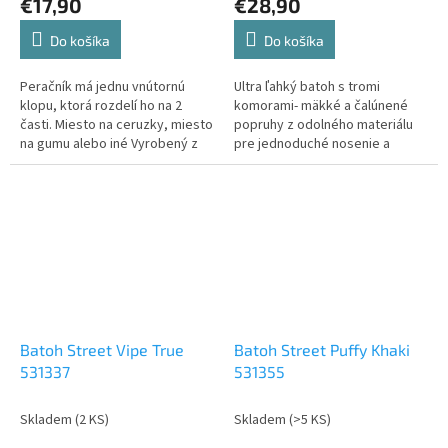
€17,90
€28,90
Do košíka
Do košíka
Peračník má jednu vnútornú
Ultra ľahký batoh s tromi
klopu, ktorá rozdelí ho na 2
komorami- mäkké a čalúnené
časti. Miesto na ceruzky, miesto
popruhy z odolného materiálu
na gumu alebo iné Vyrobený z
pre jednoduché nosenie a
kvalitného materiálu Výška 21
použitie- vnútorný organizér pre
cm Šírka 14,5 cm Hĺbka 5,5 cm
pohodlné uloženie- dve bočné
vrecká na fľaše- reflexné prvky
na ramenných popruhoch pre
bezpečnosť počas...
Batoh Street Vipe True
Batoh Street Puffy Khaki
531337
531355
Skladem
(2 KS)
Skladem
(>5 KS)