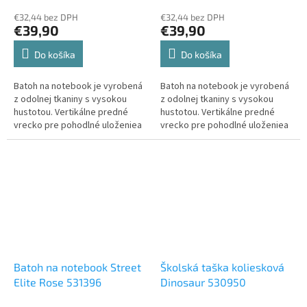
€32,44 bez DPH
€32,44 bez DPH
€39,90
€39,90
Do košíka
Do košíka
Batoh na notebook je vyrobená
Batoh na notebook je vyrobená
z odolnej tkaniny s vysokou
z odolnej tkaniny s vysokou
hustotou. Vertikálne predné
hustotou. Vertikálne predné
vrecko pre pohodlné uloženiea
vrecko pre pohodlné uloženiea
organizáciu. Stredné vrecko s
organizáciu. Stredné vrecko s
veľkou kapacitou. Hlavná
veľkou kapacitou. Hlavná
priehradka s polstrovaným
priehradka s polstrovaným
vreckom na notebooka funkčný
vreckom na notebooka funkčný
organizér. Odolný...
organizér. Odolný...
Batoh na notebook Street
Školská taška koliesková
Elite Rose 531396
Dinosaur 530950