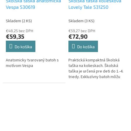
Školská taška anatomická
Školská taška koliesková
Vespa 530619
Lovely Tale 531250
Skladem
(2 KS)
Skladem
(3 KS)
€48,25 bez DPH
€59,27 bez DPH
€59,35
€72,90
Do košíka
Do košíka
Anatomicky tvarovaný batoh s
Praktická kompaktná školská
motívom Vespa
taška na kolieskach. Školská
taška je určená pre deti do 1.-4.
triedy. Exkluzívny batoh môžu
vaše deti nosiť do školy alebo
na voľný čas. Hmotnosť tašky je
1,8 kg a objem 36 l. Na čelnej
strane batohu je vrecko na
zips....