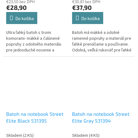
€23,50 bez DPH
€30,81 bez DPH
€28,90
€37,90
Do košíka
Do košíka
Ultra ľahký batoh s tromi
Batoh má mäkké a odolné
komorami- mäkké a čalúnené
ramenné popruhy a materiál pre
popruhy z odolného materiálu
ľahké prenášanie a používanie.
pre jednoduché nosenie a
Odolná, veľká rukoväť pre ľahké
použitie- vnútorný organizér pre
prenášanie. Polstrovaný
pohodlné uloženie- dve bočné
chrbtový systém pre pohodlné
vrecká na fľaše- reflexné prvky
nosenie. Vnútorné vrecko. Dve
na ramenných popruhoch pre
bočné vrecká na fľaše. Rozmer:
bezpečnosť počas...
30 x 20 x 45...
Batoh na notebook Street
Batoh na notebook Street
Elite Black 531395
Elite Gray 531394
Skladem
(2 KS)
Skladem
(4 KS)