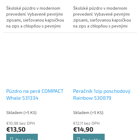
Školské púzdro v modernom
Školské púzdro v modernom
prevedení. Vybavené pevnými
prevedení. Vybavené pevnými
zipsami, sieťovanou kapsičkou
zipsami, sieťovanou kapsičkou
na zips a chlopňou s pevnými
na zips a chlopňou s pevnými
pútkami po oboch stranách. Pod
pútkami po oboch stranách. Pod
chlopňou je miesto pre volné
chlopňou je miesto pre volné
uloženie písacích potrieb či
uloženie písacích potrieb či
iných drobností. Vhodné pre
iných drobností. Vhodné pre
školákov na 2....
školákov na 2....
Púzdro na perá COMPACT
Peračník 1zip poschodový
Whale 531334
Rainbow 530879
Skladem
(>5 KS)
Skladem
(>5 KS)
€10,98 bez DPH
€12,11 bez DPH
€13,50
€14,90