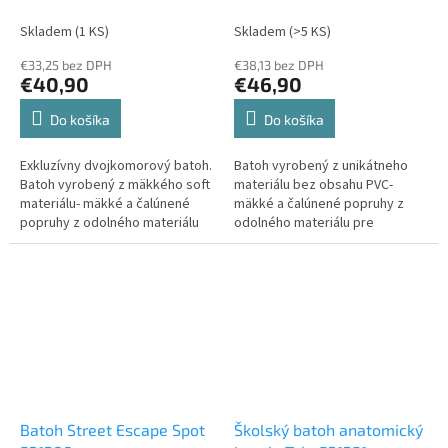
Skladem
(1 KS)
Skladem
(>5 KS)
€33,25 bez DPH
€38,13 bez DPH
€40,90
€46,90
Do košíka
Do košíka
Exkluzívny dvojkomorový batoh.
Batoh vyrobený z unikátneho
Batoh vyrobený z mäkkého soft
materiálu bez obsahu PVC-
materiálu- mäkké a čalúnené
mäkké a čalúnené popruhy z
popruhy z odolného materiálu
odolného materiálu pre
pre jednoduché nosenie a
jednoduché nosenie a použitie-
použitie- horný a vnútorný
horný a vnútorný organizér pre
organizér pre pohodlné
pohodlné uloženie- polstrovaný
uloženie- polstrovaný chrbtový
chrbtový systém pre príjemné
systém pre pohodlné...
nosenie- veľká odolná...
Batoh Street Escape Spot
Školský batoh anatomický