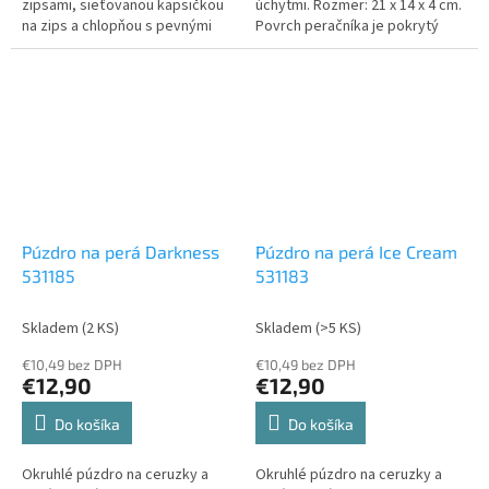
zipsami, sieťovanou kapsičkou
úchytmi. Rozmer: 21 x 14 x 4 cm.
na zips a chlopňou s pevnými
Povrch peračníka je pokrytý
pútkami po oboch stranách. Pod
textíliou.
chlopňou je miesto pre volné
uloženie písacích potrieb či
iných drobností. Vhodné pre
školákov na 2....
Púzdro na perá Darkness
Púzdro na perá Ice Cream
531185
531183
Skladem
(2 KS)
Skladem
(>5 KS)
€10,49 bez DPH
€10,49 bez DPH
€12,90
€12,90
Do košíka
Do košíka
Okruhlé púzdro na ceruzky a
Okruhlé púzdro na ceruzky a