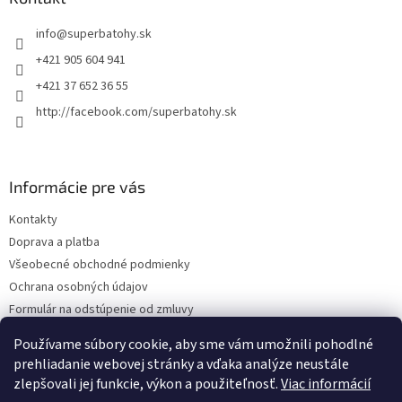
c
t
i
info
@
superbatohy.sk
i
e
p
e
+421 905 604 941
r
+421 37 652 36 55
v
k
http://facebook.com/superbatohy.sk
y
v
ý
p
Informácie pre vás
i
s
Kontakty
u
Doprava a platba
Všeobecné obchodné podmienky
Ochrana osobných údajov
Formulár na odstúpenie od zmluvy
Reklamačný poriadok
Používame súbory cookie, aby sme vám umožnili pohodlné
Reklamačný formulár
prehliadanie webovej stránky a vďaka analýze neustále
zlepšovali jej funkcie, výkon a použiteľnosť.
Viac informácií