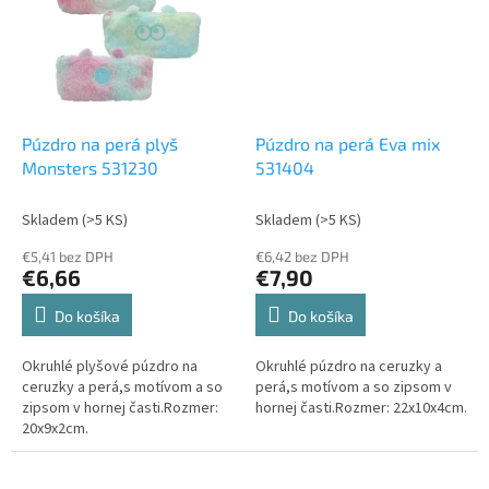
Púzdro na perá plyš
Púzdro na perá Eva mix
Monsters 531230
531404
Skladem
(>5 KS)
Skladem
(>5 KS)
€5,41 bez DPH
€6,42 bez DPH
€6,66
€7,90
Do košíka
Do košíka
Okruhlé plyšové púzdro na
Okruhlé púzdro na ceruzky a
ceruzky a perá,s motívom a so
perá,s motívom a so zipsom v
zipsom v hornej časti.Rozmer:
hornej časti.Rozmer: 22x10x4cm.
20x9x2cm.