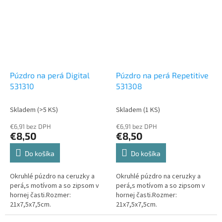
Púzdro na perá Digital
Púzdro na perá Repetitive
531310
531308
Skladem
(>5 KS)
Skladem
(1 KS)
€6,91 bez DPH
€6,91 bez DPH
€8,50
€8,50
Do košíka
Do košíka
Okruhlé púzdro na ceruzky a
Okruhlé púzdro na ceruzky a
perá,s motívom a so zipsom v
perá,s motívom a so zipsom v
hornej časti.Rozmer:
hornej časti.Rozmer:
21x7,5x7,5cm.
21x7,5x7,5cm.