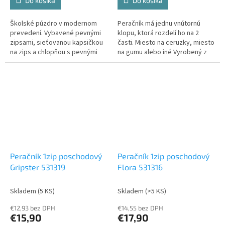
Do košíka
Do košíka
Školské púzdro v modernom
Peračník má jednu vnútornú
prevedení. Vybavené pevnými
klopu, ktorá rozdelí ho na 2
zipsami, sieťovanou kapsičkou
časti. Miesto na ceruzky, miesto
na zips a chlopňou s pevnými
na gumu alebo iné Vyrobený z
pútkami po oboch stranách. Pod
kvalitného materiálu Výška 21
chlopňou je miesto pre volné
cm Šírka 14,5 cm Hĺbka 5,5 cm
uloženie písacích potrieb či
iných drobností. Vhodné pre
školákov na 2....
Peračník 1zip poschodový
Peračník 1zip poschodový
Gripster 531319
Flora 531316
Skladem
(5 KS)
Skladem
(>5 KS)
€12,93 bez DPH
€14,55 bez DPH
€15,90
€17,90