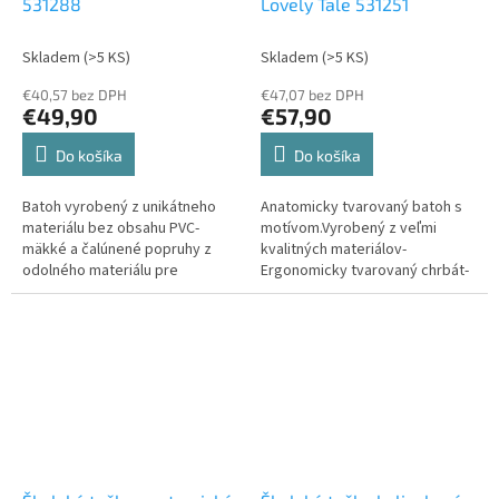
531288
Lovely Tale 531251
Skladem
(>5 KS)
Skladem
(>5 KS)
€40,57 bez DPH
€47,07 bez DPH
€49,90
€57,90
Do košíka
Do košíka
Batoh vyrobený z unikátneho
Anatomicky tvarovaný batoh s
materiálu bez obsahu PVC-
motívom.Vyrobený z veľmi
mäkké a čalúnené popruhy z
kvalitných materiálov-
odolného materiálu pre
Ergonomicky tvarovaný chrbát-
jednoduché nosenie a použitie-
nastaviteľné ramenné popruhy-
vnútorný organizér pre
Tri veľké priehradky na zips-
pohodlné uloženie- polstrovaný
vrecko na drobnosti - vzadu je
chrbtový systém pre pohodlné
veľká priehradka na zipsom a
nosenie -puzdro na laptop-...
členený ešte na dve...