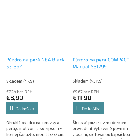
Púzdro na perá NBA Black
Púzdro na perá COMPACT
531362
Manual 531299
Skladem
(4 KS)
Skladem
(>5 KS)
€7,24 bez DPH
€9,67 bez DPH
€8,90
€11,90
Do košíka
Do košíka
Okruhlé púzdro na ceruzky a
Školské púzdro v modernom
perá,s motívom a so zipsom v
prevedení. Vybavené pevnými
hornej časti.Rozmer: 22x8x8cm.
zipsami, sieťovanou kapsičkou