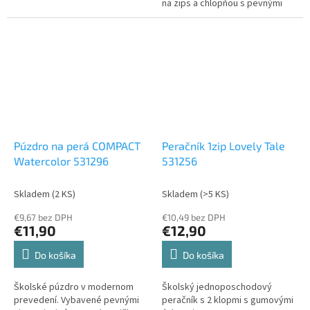
na zips a chlopňou s pevnými
pútkami po oboch stranách. Pod
chlopňou je miesto pre volné
uloženie písacích potrieb či
iných drobností. Vhodné pre
školákov na 2....
Púzdro na perá COMPACT
Peračník 1zip Lovely Tale
Watercolor 531296
531256
Skladem
(2 KS)
Skladem
(>5 KS)
€9,67 bez DPH
€10,49 bez DPH
€11,90
€12,90
Do košíka
Do košíka
Školské púzdro v modernom
Školský jednoposchodový
prevedení. Vybavené pevnými
peračník s 2 klopmi s gumovými