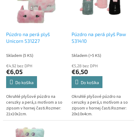
i
p
s
r
p
o
r
d
o
u
d
k
Púzdro na perá plyš
Púzdro na perá plyš Paw
u
t
Unicorn 531227
531410
k
o
t
v
Skladem
(5 KS)
Skladem
(>5 KS)
o
€4,92 bez DPH
€5,28 bez DPH
v
€6,05
€6,50
Do košíka
Do košíka
Okruhlé plyšové púzdro na
Okruhlé plyšové púzdro na
ceruzky a perá,s motívom a so
ceruzky a perá,s motívom a so
zipsom v hornej časti.Rozmer:
zipsom v hornej časti.Rozmer:
21x10x2cm.
20x10x4cm.