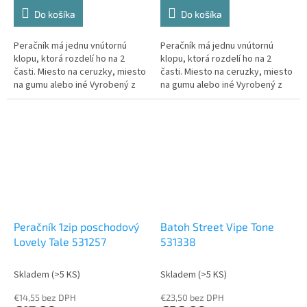
Do košíka
Do košíka
Peračník má jednu vnútornú
Peračník má jednu vnútornú
klopu, ktorá rozdelí ho na 2
klopu, ktorá rozdelí ho na 2
časti. Miesto na ceruzky, miesto
časti. Miesto na ceruzky, miesto
na gumu alebo iné Vyrobený z
na gumu alebo iné Vyrobený z
kvalitného materiálu Výška 21
kvalitného materiálu Výška 21
cm Šírka 14,5 cm Hĺbka 5,5 cm
cm Šírka 14,5 cm Hĺbka 5,5 cm
Peračník 1zip poschodový
Batoh Street Vipe Tone
Lovely Tale 531257
531338
Skladem
(>5 KS)
Skladem
(>5 KS)
€14,55 bez DPH
€23,50 bez DPH