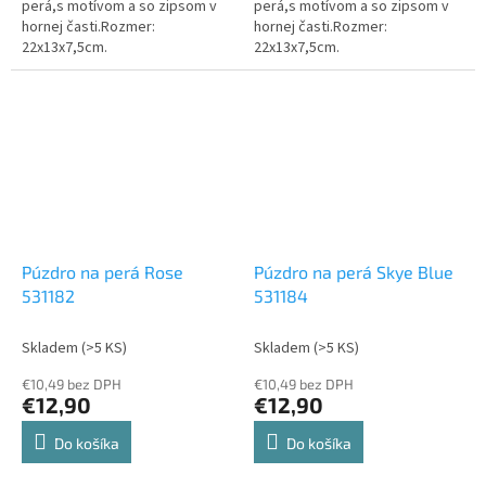
perá,s motívom a so zipsom v
perá,s motívom a so zipsom v
hornej časti.Rozmer:
hornej časti.Rozmer:
22x13x7,5cm.
22x13x7,5cm.
Púzdro na perá Rose
Púzdro na perá Skye Blue
531182
531184
Skladem
(>5 KS)
Skladem
(>5 KS)
€10,49 bez DPH
€10,49 bez DPH
€12,90
€12,90
Do košíka
Do košíka