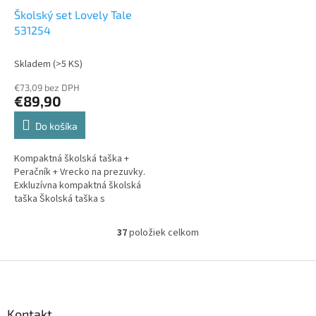
Školský set Lovely Tale
531254
Skladem
(>5 KS)
€73,09 bez DPH
€89,90
Do košíka
Kompaktná školská taška +
Peračník + Vrecko na prezuvky.
Exkluzívna kompaktná školská
taška Školská taška s
ergonomicky tvarovanou
chrbtovou časťou. Vystužený
37
položiek celkom
O
chrbát s aluminiovým rámom.
v
Popruhy sú z mäkkého,
l
Z
priedušného materiálu. Má
á
veľký...
á
d
p
a
ä
Kontakt