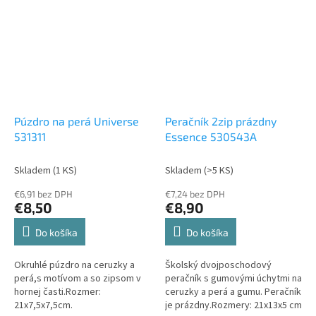
Púzdro na perá Universe
Peračník 2zip prázdny
531311
Essence 530543A
Skladem
(1 KS)
Skladem
(>5 KS)
€6,91 bez DPH
€7,24 bez DPH
€8,50
€8,90
Do košíka
Do košíka
Okruhlé púzdro na ceruzky a
Školský dvojposchodový
perá,s motívom a so zipsom v
peračník s gumovými úchytmi na
hornej časti.Rozmer:
ceruzky a perá a gumu. Peračník
21x7,5x7,5cm.
je prázdny.Rozmery: 21x13x5 cm