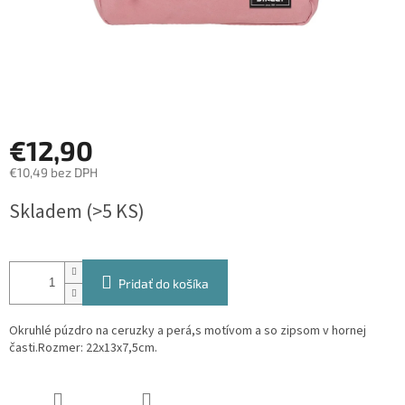
€12,90
€10,49 bez DPH
Jednotková
Skladem
(>5 KS)
cena:
Pridať do košíka
Okruhlé púzdro na ceruzky a perá,s motívom a so zipsom v hornej
časti.Rozmer: 22x13x7,5cm.