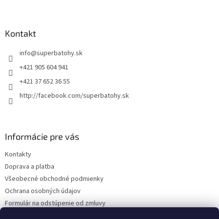
Z
á
p
ä
Kontakt
t
info
@
superbatohy.sk
i
e
+421 905 604 941
+421 37 652 36 55
http://facebook.com/superbatohy.sk
Informácie pre vás
Kontakty
Doprava a platba
Všeobecné obchodné podmienky
Ochrana osobných údajov
Formulár na odstúpenie od zmluvy
Reklamačný poriadok