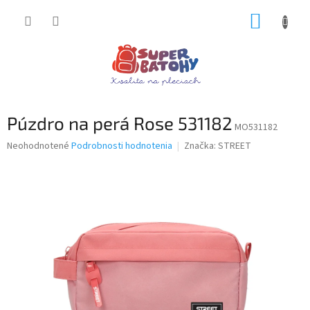
Prejsť
NÁKUP
na
obsah
KOŠÍK
Púzdro na perá Rose 531182
MO531182
Priemerné
Neohodnotené
Podrobnosti hodnotenia
Značka:
STREET
hodnotenie
produktu
je
0,0
z
5
hviezdičiek.